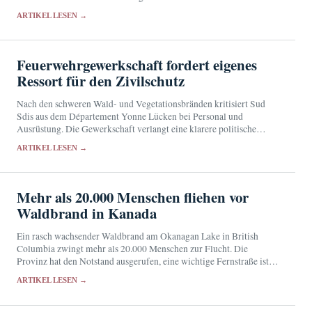
mutmaßlich fingierte Beschäftigung vor. Bagayoko bestreitet die
ARTIKEL LESEN →
Anschuldigungen.
Feuerwehrgewerkschaft fordert eigenes
Ressort für den Zivilschutz
Nach den schweren Wald- und Vegetationsbränden kritisiert Sud
Sdis aus dem Département Yonne Lücken bei Personal und
Ausrüstung. Die Gewerkschaft verlangt eine klarere politische
Verantwortung für den Zivilschutz.
ARTIKEL LESEN →
Mehr als 20.000 Menschen fliehen vor
Waldbrand in Kanada
Ein rasch wachsender Waldbrand am Okanagan Lake in British
Columbia zwingt mehr als 20.000 Menschen zur Flucht. Die
Provinz hat den Notstand ausgerufen, eine wichtige Fernstraße ist
gesperrt.
ARTIKEL LESEN →