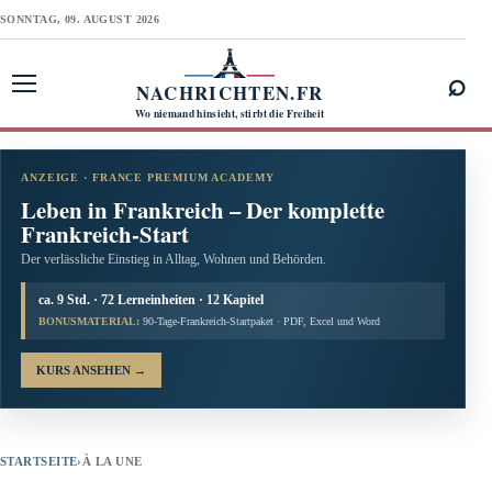
SONNTAG, 09. AUGUST 2026
⌕
NACHRICHTEN.FR
Menü öffnen
Wo niemand hinsieht, stirbt die Freiheit
ANZEIGE · FRANCE PREMIUM ACADEMY
Leben in Frankreich – Der komplette
Frankreich-Start
Der verlässliche Einstieg in Alltag, Wohnen und Behörden.
ca. 9 Std. · 72 Lerneinheiten · 12 Kapitel
BONUSMATERIAL:
90-Tage-Frankreich-Startpaket · PDF, Excel und Word
KURS ANSEHEN
→
STARTSEITE
›
À LA UNE