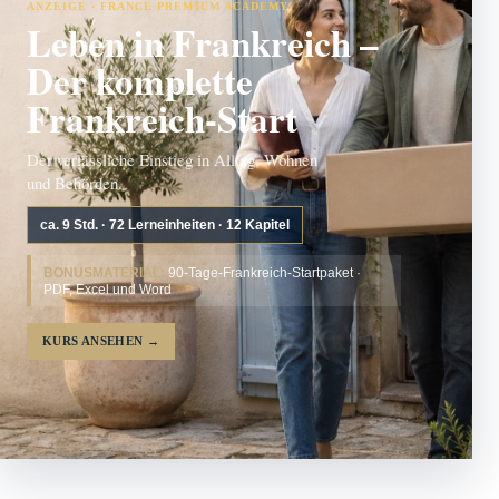
ANZEIGE · FRANCE PREMIUM ACADEMY
Leben in Frankreich –
Der komplette
Frankreich-Start
Der verlässliche Einstieg in Alltag, Wohnen
und Behörden.
ca. 9 Std. · 72 Lerneinheiten · 12 Kapitel
BONUSMATERIAL:
90-Tage-Frankreich-Startpaket ·
PDF, Excel und Word
KURS ANSEHEN
→