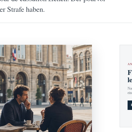
r Strafe haben.
AN
F
l
Nac
ein