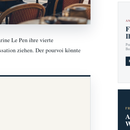
AN
F
I
rine Le Pen ihre vierte
Pr
ssation ziehen. Der pourvoi könnte
Bo
F
A
W