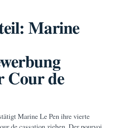
eil: Marine
bewerbung
r Cour de
stätigt Marine Le Pen ihre vierte
our de cassation ziehen. Der pourvoi