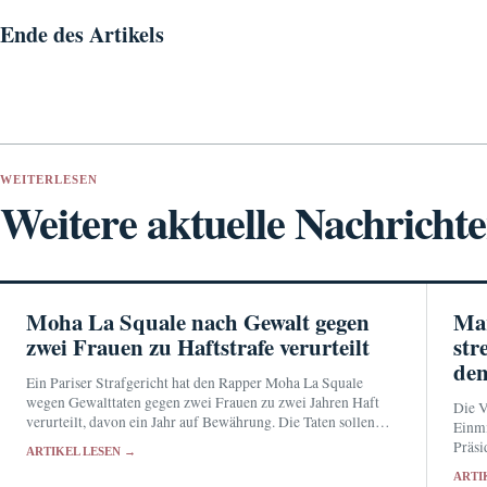
Ende des Artikels
WEITERLESEN
Weitere aktuelle Nachricht
Moha La Squale nach Gewalt gegen
Mar
zwei Frauen zu Haftstrafe verurteilt
str
de
Ein Pariser Strafgericht hat den Rapper Moha La Squale
wegen Gewalttaten gegen zwei Frauen zu zwei Jahren Haft
Die V
verurteilt, davon ein Jahr auf Bewährung. Die Taten sollen
Einmi
sich im Mai 2026 in seiner Wohnung…
Präsi
ARTIKEL LESEN →
antwo
ARTI