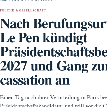
STARTSEITE
›
POLITIK & GESELLSCHAFT
POLITIK & GESELLSCHAFT
Nach Berufungsurt
Le Pen kündigt
Präsidentschafts
2027 und Gang zu
cassation an
Einen Tag nach ihrer Verurteilung in Paris be
Präsidentschaftskandidatur und will vor die C