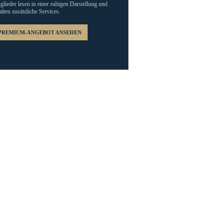
glieder lesen in einer ruhigen Darstellung und
alten zusätzliche Services.
PREMIUM-ANGEBOT ANSEHEN