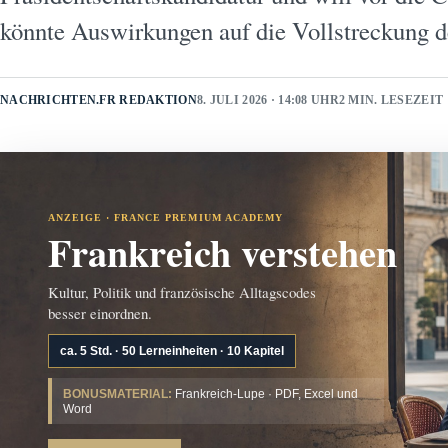
könnte Auswirkungen auf die Vollstreckung de
NACHRICHTEN.FR REDAKTION
8. JULI 2026 · 14:08 UHR
2 MIN. LESEZEIT
ANZEIGE · FRANCE PREMIUM ACADEMY
Frankreich verstehen
Kultur, Politik und französische Alltagscodes
besser einordnen.
ca. 5 Std. · 50 Lerneinheiten · 10 Kapitel
BONUSMATERIAL:
Frankreich-Lupe · PDF, Excel und
Word