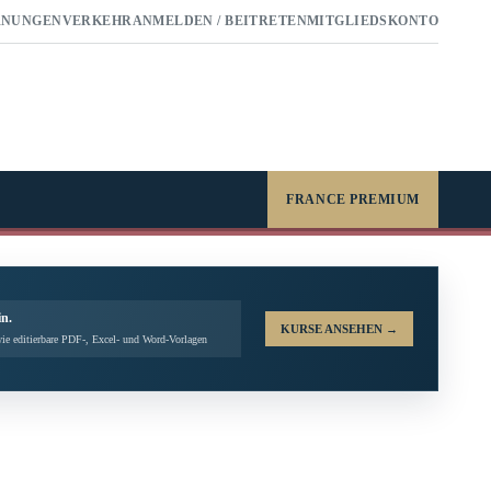
RNUNGEN
VERKEHR
ANMELDEN / BEITRETEN
MITGLIEDSKONTO
FRANCE PREMIUM
in.
KURSE ANSEHEN
→
ie editierbare PDF-, Excel- und Word-Vorlagen