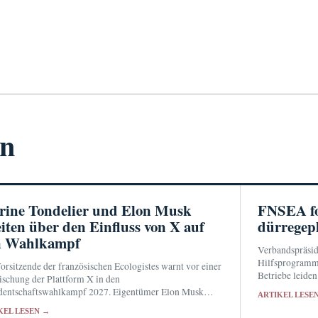
en
ine Tondelier und Elon Musk
FNSEA for
eiten über den Einfluss von X auf
dürregep
n Wahlkampf
Verbandspräsid
Hilfsprogramm 
orsitzende der französischen Ecologistes warnt vor einer
Betriebe leiden
schung der Plattform X in den
steigenden Futt
dentschaftswahlkampf 2027. Eigentümer Elon Musk
ARTIKEL LESE
rtet mit einem persönlichen Angriff.
KEL LESEN →