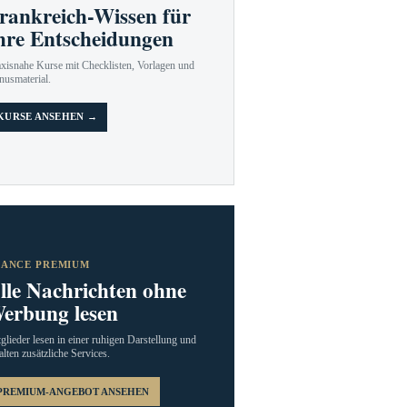
rankreich-Wissen für
hre Entscheidungen
axisnahe Kurse mit Checklisten, Vorlagen und
nusmaterial.
KURSE ANSEHEN →
RANCE PREMIUM
lle Nachrichten ohne
erbung lesen
glieder lesen in einer ruhigen Darstellung und
alten zusätzliche Services.
PREMIUM-ANGEBOT ANSEHEN