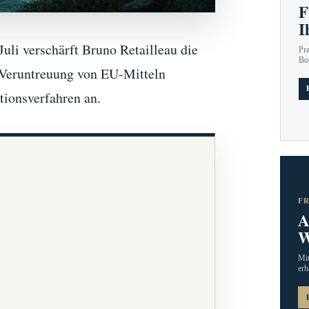
F
I
uli verschärft Bruno Retailleau die
Pr
Bo
 Veruntreuung von EU-Mitteln
ationsverfahren an.
F
A
W
Mit
erh