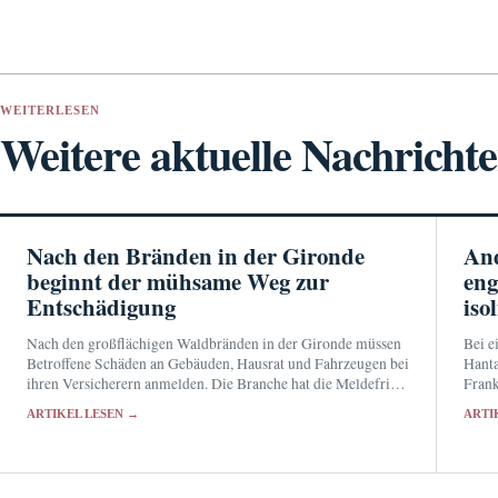
WEITERLESEN
Weitere aktuelle Nachricht
Nach den Bränden in der Gironde
And
beginnt der mühsame Weg zur
eng
Entschädigung
iso
Nach den großflächigen Waldbränden in der Gironde müssen
Bei e
Betroffene Schäden an Gebäuden, Hausrat und Fahrzeugen bei
Hanta
ihren Versicherern anmelden. Die Branche hat die Meldefrist
Frank
bis zum 31. August verlängert und Hilfen für die
Die B
ARTIKEL LESEN →
ARTI
vorübergehende…