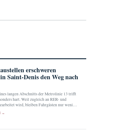
ustellen erschweren
 in Saint-Denis den Weg nach
nes langen Abschnitts der Metrolinie 13 trifft
sonders hart. Weil zugleich an RER- und
earbeitet wird, bleiben Fahrgästen nur wenige
usweichrouten.
N →