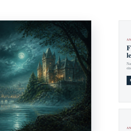
AN
F
l
Nac
ein
AN