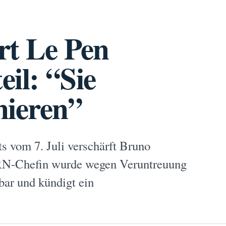
ert Le Pen
il: “Sie
nieren”
s vom 7. Juli verschärft Bruno
e RN-Chefin wurde wegen Veruntreuung
lbar und kündigt ein