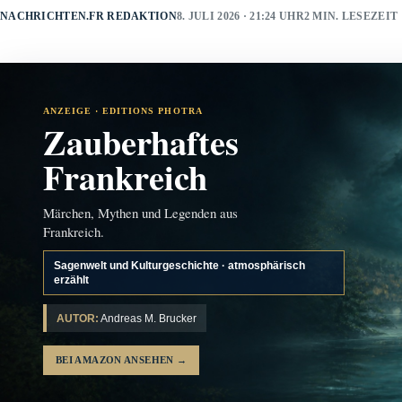
NACHRICHTEN.FR REDAKTION
8. JULI 2026 · 21:24 UHR
2 MIN. LESEZEIT
ANZEIGE · EDITIONS PHOTRA
Zauberhaftes
Frankreich
Märchen, Mythen und Legenden aus
Frankreich.
Sagenwelt und Kulturgeschichte · atmosphärisch
erzählt
AUTOR:
Andreas M. Brucker
BEI AMAZON ANSEHEN
→