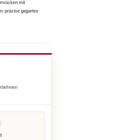
mmrücken mit
n: präzise gegartes
befreien
n