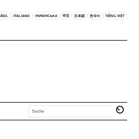
AÑOL
ITALIANO
УКРАЇНСЬКА
中文
日本語
한국어
TIẾNG VIỆT