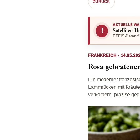
ZURÜCK
AKTUELLE WA
Satelliten-H
!
EFFIS-Daten fü
FRANKREICH · 14.05.202
Rosa gebratene
Ein moderner französis
Lammrücken mit Kräuter
verkörpern: präzise gega