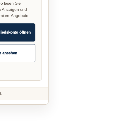
o lesen Sie
e Anzeigen und
emium-Angebote.
liedskonto öffnen
o ansehen
t.