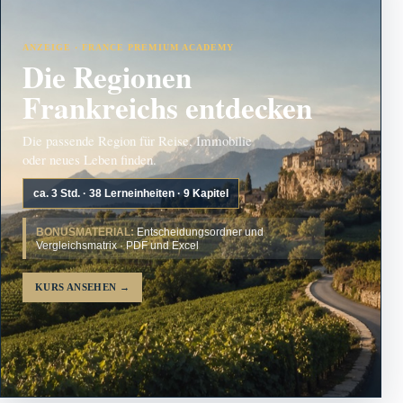
ANZEIGE · FRANCE PREMIUM ACADEMY
Die Regionen
Frankreichs entdecken
Die passende Region für Reise, Immobilie
oder neues Leben finden.
ca. 3 Std. · 38 Lerneinheiten · 9 Kapitel
BONUSMATERIAL:
Entscheidungsordner und
Vergleichsmatrix · PDF und Excel
KURS ANSEHEN
→