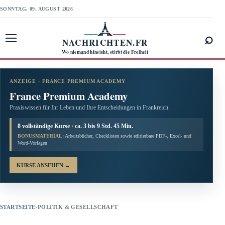
SONNTAG, 09. AUGUST 2026
⌕
NACHRICHTEN.FR
Menü öffnen
Wo niemand hinsieht, stirbt die Freiheit
ANZEIGE · FRANCE PREMIUM ACADEMY
France Premium Academy
Praxiswissen für Ihr Leben und Ihre Entscheidungen in Frankreich.
8 vollständige Kurse · ca. 3 bis 9 Std. 45 Min.
BONUSMATERIAL:
Arbeitsbücher, Checklisten sowie editierbare PDF-, Excel- und
Word-Vorlagen
KURSE ANSEHEN
→
STARTSEITE
›
POLITIK & GESELLSCHAFT