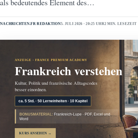
als bedeutendes Element des…
NACHRICHTEN.FR REDAKTION
5. JULI 2026 · 20:25 UHR
2 MIN. LESEZEIT
ANZEIGE · FRANCE PREMIUM ACADEMY
Frankreich verstehen
Kultur, Politik und französische Alltagscodes
besser einordnen.
ca. 5 Std. · 50 Lerneinheiten · 10 Kapitel
BONUSMATERIAL:
Frankreich-Lupe · PDF, Excel und
Word
KURS ANSEHEN
→