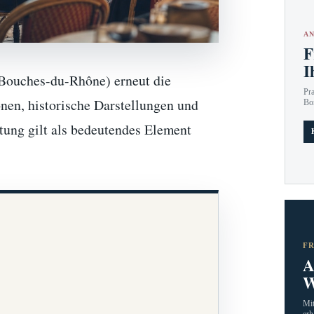
AN
F
I
(Bouches-du-Rhône) erneut die
Pr
nen, historische Darstellungen und
Bo
ltung gilt als bedeutendes Element
F
A
W
Mit
erh