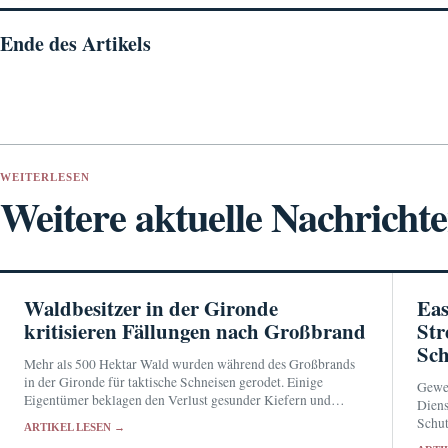
Ende des Artikels
WEITERLESEN
Weitere aktuelle Nachricht
Waldbesitzer in der Gironde
Eas
kritisieren Fällungen nach Großbrand
Str
Sch
Mehr als 500 Hektar Wald wurden während des Großbrands
in der Gironde für taktische Schneisen gerodet. Einige
Gewer
Eigentümer beklagen den Verlust gesunder Kiefern und
Diens
fordern eine genaue Dokumentation sowie klare Regeln für
Schut
ARTIKEL LESEN →
Entschädigungen.
stehe