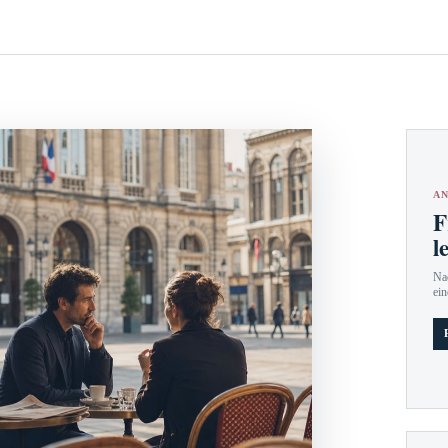
AN
F
l
Nac
ein