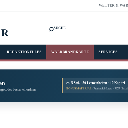
WETTER & WA
⌕
FR
SUCHE
REDAKTIONELLES
WALDBRANDKARTE
SERVICES
en
ca. 5 Std. · 50 Lerneinheiten · 10 Kapitel
BONUSMATERIAL:
Frankreich-Lupe · PDF, Exce
tagscodes besser einordnen.