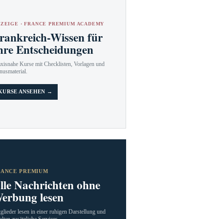
ZEIGE · FRANCE PREMIUM ACADEMY
rankreich-Wissen für
hre Entscheidungen
axisnahe Kurse mit Checklisten, Vorlagen und
nusmaterial.
KURSE ANSEHEN →
RANCE PREMIUM
lle Nachrichten ohne
erbung lesen
glieder lesen in einer ruhigen Darstellung und
alten zusätzliche Services.