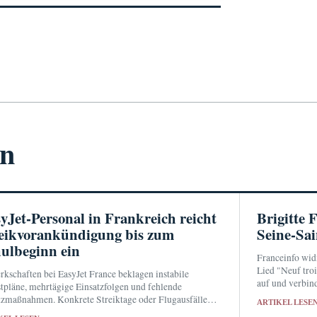
en
yJet-Personal in Frankreich reicht
Brigitte 
eikvorankündigung bis zum
Seine-Sai
ulbeginn ein
Franceinfo wid
Lied "Neuf tro
kschaften bei EasyJet France beklagen instabile
auf und verbin
tpläne, mehrtägige Einsatzfolgen und fehlende
Zuschreibungen
zmaßnahmen. Konkrete Streiktage oder Flugausfälle
ARTIKEL LESE
n bislang nicht fest.