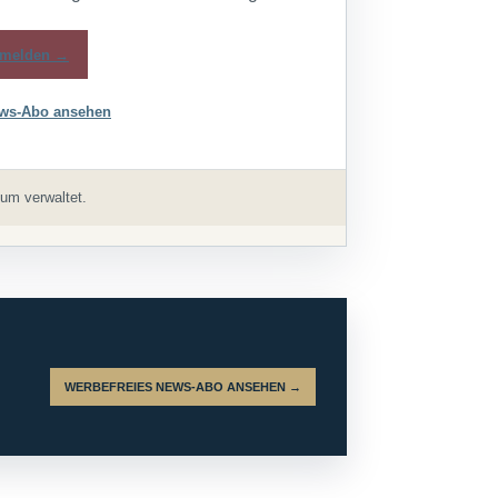
melden →
ws-Abo ansehen
um verwaltet.
WERBEFREIES NEWS-ABO ANSEHEN →