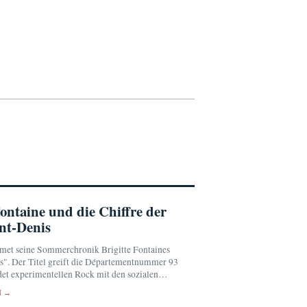
Fontaine und die Chiffre der
nt-Denis
met seine Sommerchronik Brigitte Fontaines
is". Der Titel greift die Départementnummer 93
det experimentellen Rock mit den sozialen
 der Pariser Banlieue.
N →