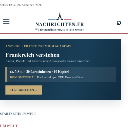
SONNTAG, 09. AUGUST 2026
⌕
NACHRICHTEN.FR
Menü öffnen
Wo niemand hinsieht, stirbt die Freiheit
ANZEIGE · FRANCE PREMIUM ACADEMY
Frankreich verstehen
Kultur, Politik und französische Alltagscodes besser einordnen.
ca. 5 Std. · 50 Lerneinheiten · 10 Kapitel
BONUSMATERIAL:
Frankreich-Lupe · PDF, Excel und Word
KURS ANSEHEN
→
STARTSEITE
›
UMWELT
UMWELT