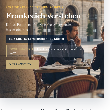
ANZEIGE · FRANCE PREMIUM ACADEMY
Frankreich verstehen
Kultur, Politik und französische Alltagscodes
besser einordnen.
ca. 5 Std. · 50 Lerneinheiten · 10 Kapitel
BONUSMATERIAL:
Frankreich-Lupe · PDF, Excel und
Word
KURS ANSEHEN
→