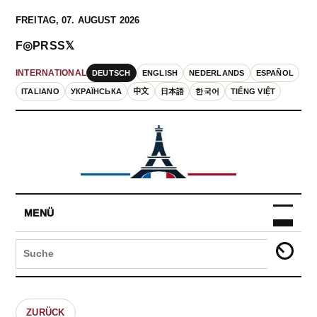
FREITAG, 07. AUGUST 2026
F
◎
P
RSS
𝕏
DEUTSCH
ENGLISH
NEDERLANDS
ESPAÑOL
INTERNATIONAL
ITALIANO
УКРАЇНСЬКА
中文
日本語
한국어
TIẾNG VIỆT
MENÜ
ZURÜCK