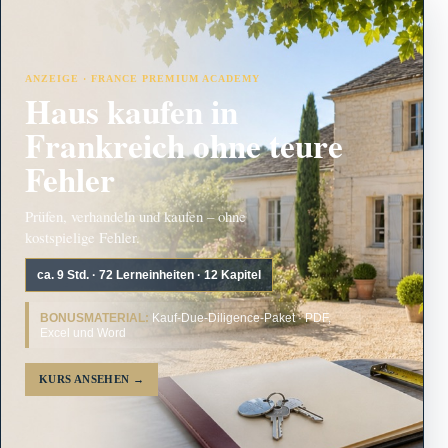
ANZEIGE · FRANCE PREMIUM ACADEMY
Haus kaufen in
Frankreich ohne teure
Fehler
Prüfen, verhandeln und kaufen – ohne
kostspielige Fehler.
ca. 9 Std. · 72 Lerneinheiten · 12 Kapitel
BONUSMATERIAL:
Kauf-Due-Diligence-Paket · PDF,
Excel und Word
KURS ANSEHEN
→