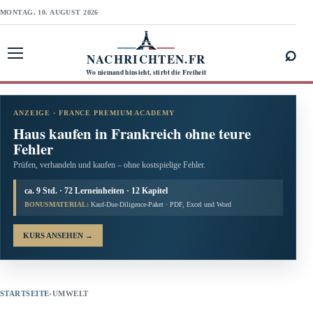
MONTAG, 10. AUGUST 2026
⌕
NACHRICHTEN.FR
Menü öffnen
Wo niemand hinsieht, stirbt die Freiheit
ANZEIGE · FRANCE PREMIUM ACADEMY
Haus kaufen in Frankreich ohne teure
Fehler
Prüfen, verhandeln und kaufen – ohne kostspielige Fehler.
ca. 9 Std. · 72 Lerneinheiten · 12 Kapitel
BONUSMATERIAL:
Kauf-Due-Diligence-Paket · PDF, Excel und Word
KURS ANSEHEN
→
STARTSEITE
›
UMWELT