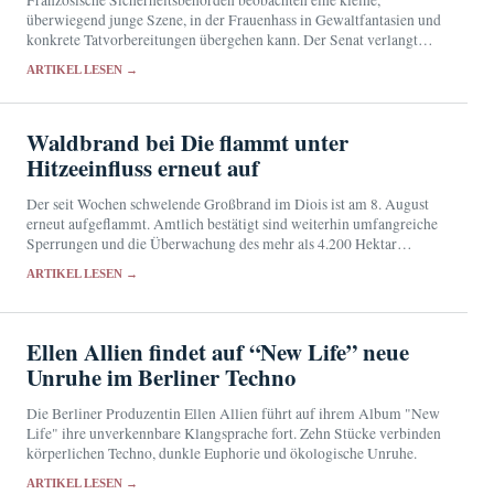
überwiegend junge Szene, in der Frauenhass in Gewaltfantasien und
konkrete Tatvorbereitungen übergehen kann. Der Senat verlangt
eine engere Zusammenarbeit von Schulen, Justiz und
ARTIKEL LESEN →
Nachrichtendiensten.
Waldbrand bei Die flammt unter
Hitzeeinfluss erneut auf
Der seit Wochen schwelende Großbrand im Diois ist am 8. August
erneut aufgeflammt. Amtlich bestätigt sind weiterhin umfangreiche
Sperrungen und die Überwachung des mehr als 4.200 Hektar
großen Brandgebiets.
ARTIKEL LESEN →
Ellen Allien findet auf “New Life” neue
Unruhe im Berliner Techno
Die Berliner Produzentin Ellen Allien führt auf ihrem Album "New
Life" ihre unverkennbare Klangsprache fort. Zehn Stücke verbinden
körperlichen Techno, dunkle Euphorie und ökologische Unruhe.
ARTIKEL LESEN →