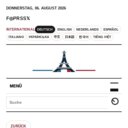
DONNERSTAG, 06. AUGUST 2026
F
◎
P
RSS
𝕏
DEUTSCH
ENGLISH
NEDERLANDS
ESPAÑOL
INTERNATIONAL
ITALIANO
УКРАЇНСЬКА
中文
日本語
한국어
TIẾNG VIỆT
MENÜ
ZURÜCK