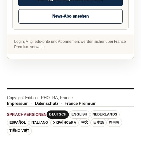
News-Abo ansehen
Login, Mitgliedskonto und Abonnement werden sicher über France
Premium verwaltet.
Copyright Editions PHOTRA, France
Impressum
·
Datenschutz
·
France Premium
DEUTSCH
ENGLISH
NEDERLANDS
SPRACHVERSIONEN
ESPAÑOL
ITALIANO
УКРАЇНСЬКА
中文
日本語
한국어
TIẾNG VIỆT