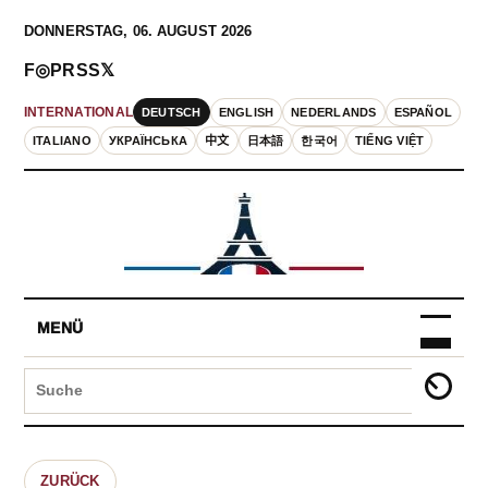
DONNERSTAG, 06. AUGUST 2026
F
◎
P
RSS
𝕏
DEUTSCH
ENGLISH
NEDERLANDS
ESPAÑOL
INTERNATIONAL
ITALIANO
УКРАЇНСЬКА
中文
日本語
한국어
TIẾNG VIỆT
MENÜ
ZURÜCK