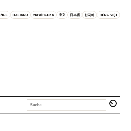
AÑOL
ITALIANO
УКРАЇНСЬКА
中文
日本語
한국어
TIẾNG VIỆT