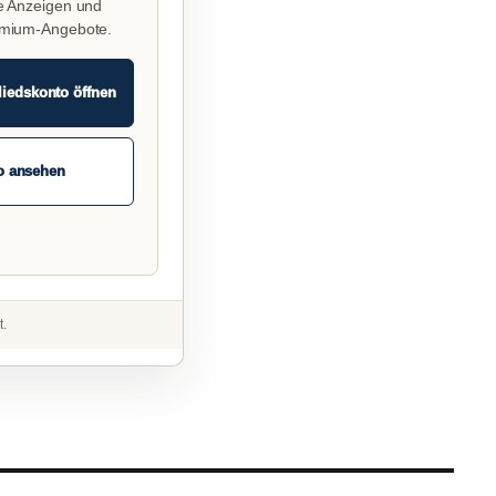
e Anzeigen und
emium-Angebote.
liedskonto öffnen
o ansehen
t.