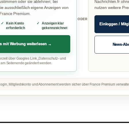
stimmen oder sie ablehnen; bei
Nachrichten.fr ohn
e ausschließlich eigene Anzeigen von
nutzen weitere Pr
 France Premium.
ODER
Kein Konto
Anzeigen klar
Einloggen / Mitg
erforderlich
gekennzeichnet
s mit Werbung weiterlesen →
News-Ab
erzeit über Googles Link „Datenschutz- und
“ am Seitenende geändert werden.
ogin, Mitgliedskonto und Abonnement werden sicher über France Premium verwalte