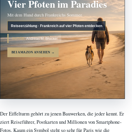
Vier Pfoten im Paradies
Mit dem Hund durch Frankreichs Sommer.
Reiseerzählung · Frankreich auf vier Pfoten entdecken
AUTOR:
Andreas M. Brucker
BEI AMAZON ANSEHEN
→
Der Eiffelturm gehört zu jenen Bauwerken, die jeder kennt. Er
ziert Reiseführer, Postkarten und Millionen von Smartphone-
Fotos. Kaum ein Symbol steht so sehr für Paris wie die