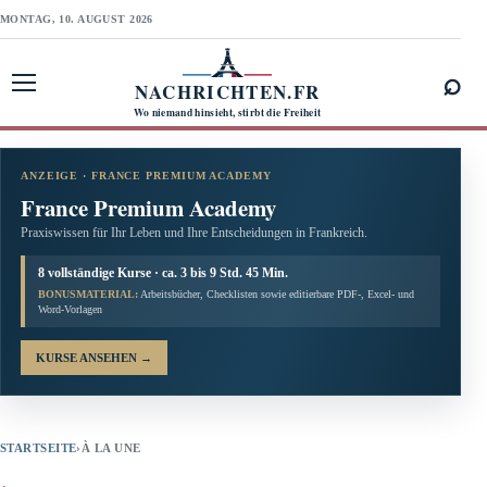
MONTAG, 10. AUGUST 2026
⌕
NACHRICHTEN.FR
Menü öffnen
Wo niemand hinsieht, stirbt die Freiheit
ANZEIGE · FRANCE PREMIUM ACADEMY
France Premium Academy
Praxiswissen für Ihr Leben und Ihre Entscheidungen in Frankreich.
8 vollständige Kurse · ca. 3 bis 9 Std. 45 Min.
BONUSMATERIAL:
Arbeitsbücher, Checklisten sowie editierbare PDF-, Excel- und
Word-Vorlagen
KURSE ANSEHEN
→
STARTSEITE
›
À LA UNE