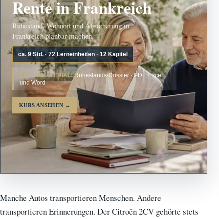
Rente in Frankreich
Ruhestand, Wohnort und Absicherung in
Frankreich planbar machen.
ca. 9 Std. · 72 Lerneinheiten · 12 Kapitel
BONUSMATERIAL:
Ruhestands-Dossier · PDF, Excel
und Word
KURS ANSEHEN
→
Manche Autos transportieren Menschen. Andere
transportieren Erinnerungen. Der Citroën 2CV gehörte stets