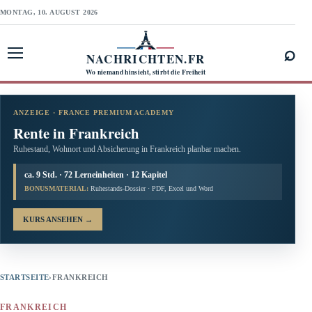
MONTAG, 10. AUGUST 2026
⌕
NACHRICHTEN.FR
Menü öffnen
Wo niemand hinsieht, stirbt die Freiheit
ANZEIGE · FRANCE PREMIUM ACADEMY
Rente in Frankreich
Ruhestand, Wohnort und Absicherung in Frankreich planbar machen.
ca. 9 Std. · 72 Lerneinheiten · 12 Kapitel
BONUSMATERIAL:
Ruhestands-Dossier · PDF, Excel und Word
KURS ANSEHEN
→
STARTSEITE
›
FRANKREICH
FRANKREICH