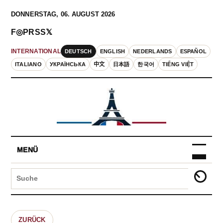
DONNERSTAG, 06. AUGUST 2026
F
◎
P
RSS
𝕏
DEUTSCH
ENGLISH
NEDERLANDS
ESPAÑOL
INTERNATIONAL
ITALIANO
УКРАЇНСЬКА
中文
日本語
한국어
TIẾNG VIỆT
MENÜ
ZURÜCK