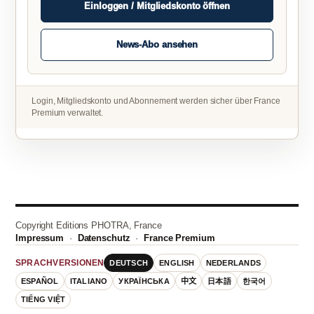
Einloggen / Mitgliedskonto öffnen
News-Abo ansehen
Login, Mitgliedskonto und Abonnement werden sicher über France
Premium verwaltet.
Copyright Editions PHOTRA, France
Impressum
·
Datenschutz
·
France Premium
DEUTSCH
ENGLISH
NEDERLANDS
SPRACHVERSIONEN
ESPAÑOL
ITALIANO
УКРАЇНСЬКА
中文
日本語
한국어
TIẾNG VIỆT