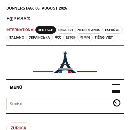
DONNERSTAG, 06. AUGUST 2026
F
◎
P
RSS
𝕏
DEUTSCH
ENGLISH
NEDERLANDS
ESPAÑOL
INTERNATIONAL
ITALIANO
УКРАЇНСЬКА
中文
日本語
한국어
TIẾNG VIỆT
MENÜ
ZURÜCK