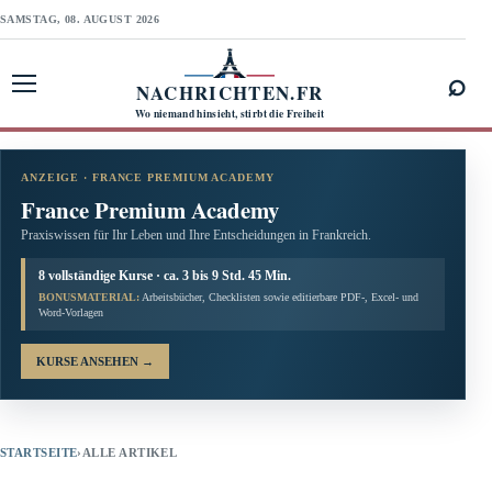
SAMSTAG, 08. AUGUST 2026
⌕
NACHRICHTEN.FR
Menü öffnen
Wo niemand hinsieht, stirbt die Freiheit
ANZEIGE · FRANCE PREMIUM ACADEMY
France Premium Academy
Praxiswissen für Ihr Leben und Ihre Entscheidungen in Frankreich.
8 vollständige Kurse · ca. 3 bis 9 Std. 45 Min.
BONUSMATERIAL:
Arbeitsbücher, Checklisten sowie editierbare PDF-, Excel- und
Word-Vorlagen
KURSE ANSEHEN
→
STARTSEITE
›
ALLE ARTIKEL