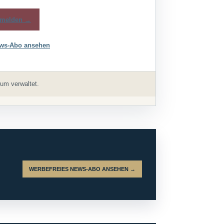
melden →
ws-Abo ansehen
um verwaltet.
WERBEFREIES NEWS-ABO ANSEHEN →