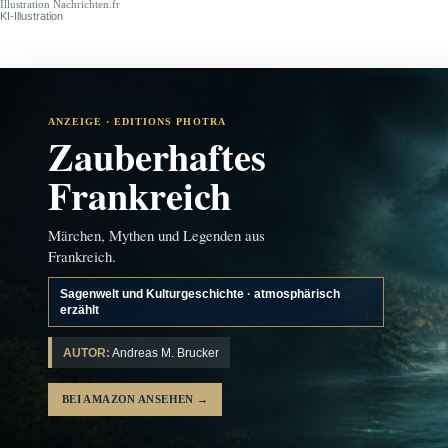
Illustration Nachrichten.fr
KI-Illustration
ANZEIGE · EDITIONS PHOTRA
Zauberhaftes
Frankreich
Märchen, Mythen und Legenden aus
Frankreich.
Sagenwelt und Kulturgeschichte · atmosphärisch
erzählt
AUTOR:
Andreas M. Brucker
BEI AMAZON ANSEHEN
→