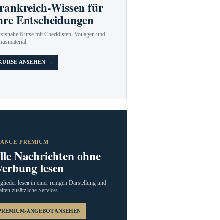
rankreich-Wissen für
hre Entscheidungen
axisnahe Kurse mit Checklisten, Vorlagen und
nusmaterial.
KURSE ANSEHEN →
RANCE PREMIUM
lle Nachrichten ohne
erbung lesen
glieder lesen in einer ruhigen Darstellung und
alten zusätzliche Services.
PREMIUM-ANGEBOT ANSEHEN