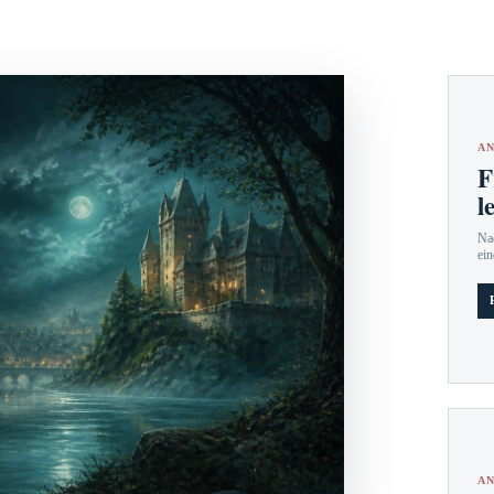
AN
F
l
Nac
ein
AN