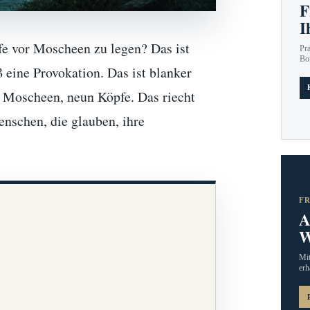
F
I
e vor Moscheen zu legen? Das ist
Pr
Bo
ß eine Provokation. Das ist blanker
n Moscheen, neun Köpfe. Das riecht
nschen, die glauben, ihre
F
A
W
Mit
erh