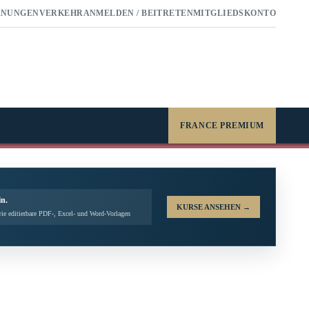
RNUNGEN
VERKEHR
ANMELDEN / BEITRETEN
MITGLIEDSKONTO
FRANCE PREMIUM
in.
KURSE ANSEHEN
→
ie editierbare PDF-, Excel- und Word-Vorlagen