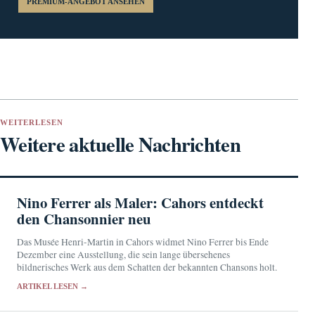
PREMIUM-ANGEBOT ANSEHEN
WEITERLESEN
Weitere aktuelle Nachrichten
Nino Ferrer als Maler: Cahors entdeckt
den Chansonnier neu
Das Musée Henri-Martin in Cahors widmet Nino Ferrer bis Ende
Dezember eine Ausstellung, die sein lange übersehenes
bildnerisches Werk aus dem Schatten der bekannten Chansons holt.
ARTIKEL LESEN →