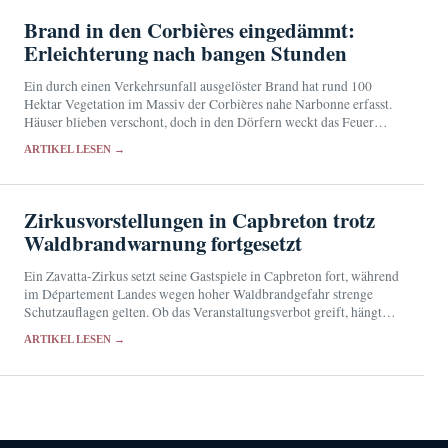
Brand in den Corbières eingedämmt:
Erleichterung nach bangen Stunden
Ein durch einen Verkehrsunfall ausgelöster Brand hat rund 100
Hektar Vegetation im Massiv der Corbières nahe Narbonne erfasst.
Häuser blieben verschont, doch in den Dörfern weckt das Feuer
Erinnerungen an die Katastrophe vom August…
ARTIKEL LESEN →
Zirkusvorstellungen in Capbreton trotz
Waldbrandwarnung fortgesetzt
Ein Zavatta-Zirkus setzt seine Gastspiele in Capbreton fort, während
im Département Landes wegen hoher Waldbrandgefahr strenge
Schutzauflagen gelten. Ob das Veranstaltungsverbot greift, hängt
von der genauen Lage des Zirkusgeländes ab.
ARTIKEL LESEN →