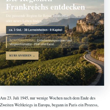
Frankreichs entdecken
Die passende Region für Reise, Immobilie
oder neues Leben finden.
ca. 3 Std. · 38 Lerneinheiten · 9 Kapitel
BONUSMATERIAL:
Entscheidungsordner und
Vergleichsmatrix · PDF und Excel
KURS ANSEHEN
→
Am 23. Juli 1945, nur wenige Wochen nach dem Ende des
Zweiten Weltkriegs in Europa, begann in Paris ein Prozess,