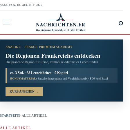
SAMSTAG, 08. AUGUST 2026
⌕
NACHRICHTEN.FR
Menü öffnen
Wo niemand hinsieht, stirbt die Freiheit
ANZEIGE · FRANCE PREMIUM ACADEMY
Die Regionen Frankreichs entdecken
Die passende Region für Reise, Immobilie oder neues Leben finden.
ca. 3 Std. · 38 Lerneinheiten · 9 Kapitel
BONUSMATERIAL:
Entscheidungsordner und Vergleichsmatrix · PDF und Excel
KURS ANSEHEN
→
STARTSEITE
›
ALLE ARTIKEL
ALLE ARTIKEL