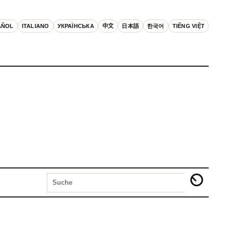
AÑOL
ITALIANO
УКРАЇНСЬКА
中文
日本語
한국어
TIẾNG VIỆT