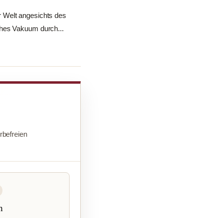
r Welt angesichts des
ches Vakuum durch...
befreien
n