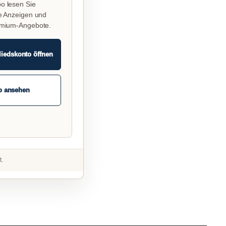
o lesen Sie
e Anzeigen und
emium-Angebote.
liedskonto öffnen
o ansehen
t.