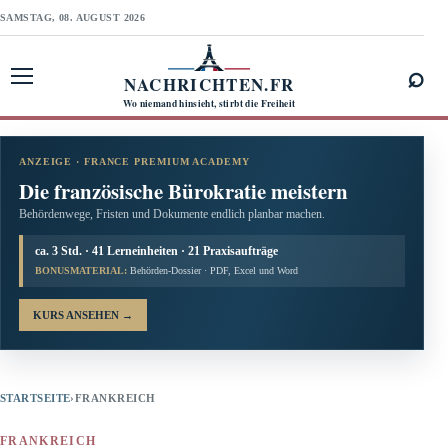
SAMSTAG, 08. AUGUST 2026
⌕
NACHRICHTEN.FR
Menü öffnen
Wo niemand hinsieht, stirbt die Freiheit
ANZEIGE · FRANCE PREMIUM ACADEMY
Die französische Bürokratie meistern
Behördenwege, Fristen und Dokumente endlich planbar machen.
ca. 3 Std. · 41 Lerneinheiten · 21 Praxisaufträge
BONUSMATERIAL:
Behörden-Dossier · PDF, Excel und Word
KURS ANSEHEN
→
STARTSEITE
›
FRANKREICH
FRANKREICH