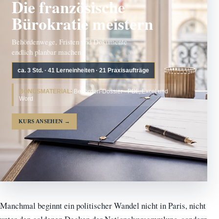
Die französische
Bürokratie meistern
Behördenwege, Fristen und Dokumente
endlich planbar machen.
ca. 3 Std. · 41 Lerneinheiten · 21 Praxisaufträge
BONUSMATERIAL:
Behörden-Dossier · PDF, Excel und
Word
KURS ANSEHEN
→
Manchmal beginnt ein politischer Wandel nicht in Paris, nicht