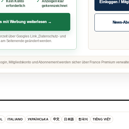
Kein Konto
Anzeigen klar
Einloggen / Mitg
erforderlich
gekennzeichnet
s mit Werbung weiterlesen →
News-Ab
erzeit über Googles Link „Datenschutz- und
“ am Seitenende geändert werden.
ogin, Mitgliedskonto und Abonnement werden sicher über France Premium verwalte
OL
ITALIANO
УКРАЇНСЬКА
中文
日本語
한국어
TIẾNG VIỆT