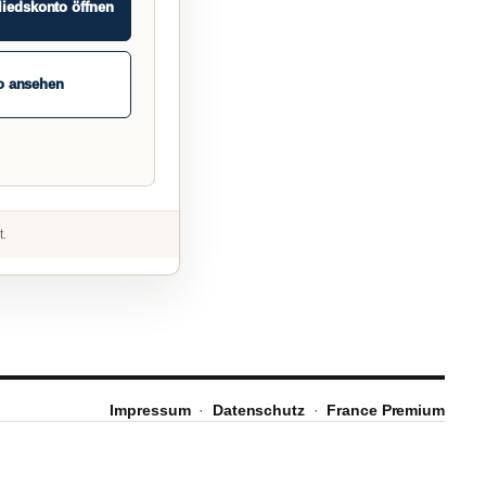
liedskonto öffnen
o ansehen
t.
Impressum
·
Datenschutz
·
France Premium