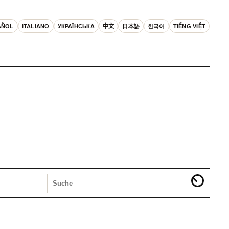
AÑOL
ITALIANO
УКРАЇНСЬКА
中文
日本語
한국어
TIẾNG VIỆT