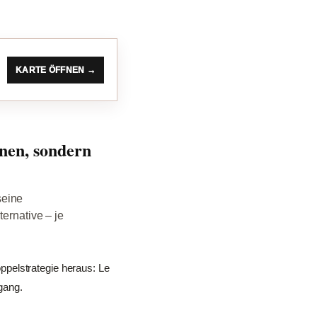
KARTE ÖFFNEN →
nen, sondern
seine
ernative – je
pelstrategie heraus: Le
gang.