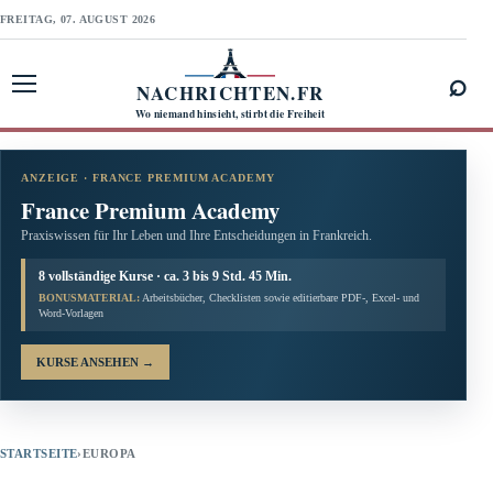
FREITAG, 07. AUGUST 2026
⌕
NACHRICHTEN.FR
Menü öffnen
Wo niemand hinsieht, stirbt die Freiheit
ANZEIGE · FRANCE PREMIUM ACADEMY
France Premium Academy
Praxiswissen für Ihr Leben und Ihre Entscheidungen in Frankreich.
8 vollständige Kurse · ca. 3 bis 9 Std. 45 Min.
BONUSMATERIAL:
Arbeitsbücher, Checklisten sowie editierbare PDF-, Excel- und
Word-Vorlagen
KURSE ANSEHEN
→
STARTSEITE
›
EUROPA