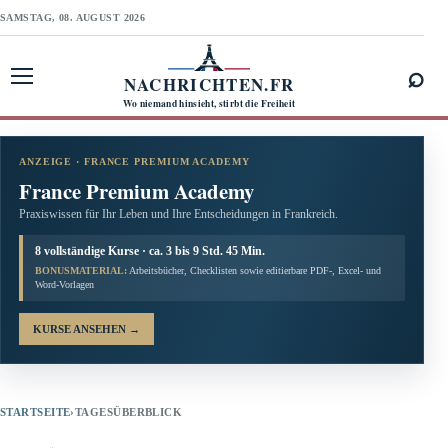
SAMSTAG, 08. AUGUST 2026
⌕
NACHRICHTEN.FR
Menü öffnen
Wo niemand hinsieht, stirbt die Freiheit
ANZEIGE · FRANCE PREMIUM ACADEMY
France Premium Academy
Praxiswissen für Ihr Leben und Ihre Entscheidungen in Frankreich.
8 vollständige Kurse · ca. 3 bis 9 Std. 45 Min.
BONUSMATERIAL:
Arbeitsbücher, Checklisten sowie editierbare PDF-, Excel- und
Word-Vorlagen
KURSE ANSEHEN
→
STARTSEITE
›
TAGESÜBERBLICK