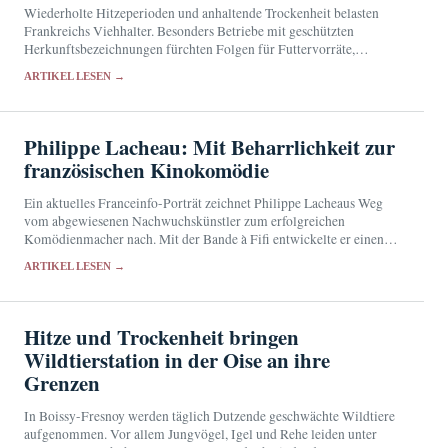
Wiederholte Hitzeperioden und anhaltende Trockenheit belasten
Frankreichs Viehhalter. Besonders Betriebe mit geschützten
Herkunftsbezeichnungen fürchten Folgen für Futtervorräte,
Milchmenge und Käseproduktion.
ARTIKEL LESEN →
Philippe Lacheau: Mit Beharrlichkeit zur
französischen Kinokomödie
Ein aktuelles Franceinfo-Porträt zeichnet Philippe Lacheaus Weg
vom abgewiesenen Nachwuchskünstler zum erfolgreichen
Komödienmacher nach. Mit der Bande à Fifi entwickelte er einen
unverwechselbaren Stil für das französische Unterhaltungskino.
ARTIKEL LESEN →
Hitze und Trockenheit bringen
Wildtierstation in der Oise an ihre
Grenzen
In Boissy-Fresnoy werden täglich Dutzende geschwächte Wildtiere
aufgenommen. Vor allem Jungvögel, Igel und Rehe leiden unter