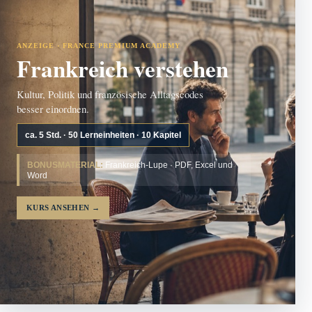
ANZEIGE · FRANCE PREMIUM ACADEMY
Frankreich verstehen
Kultur, Politik und französische Alltagscodes
besser einordnen.
ca. 5 Std. · 50 Lerneinheiten · 10 Kapitel
BONUSMATERIAL:
Frankreich-Lupe · PDF, Excel und
Word
KURS ANSEHEN
→