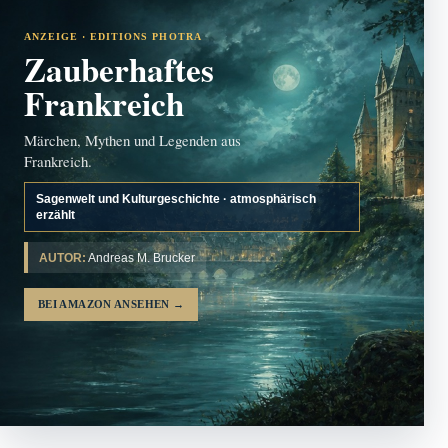
ANZEIGE · EDITIONS PHOTRA
Zauberhaftes
Frankreich
Märchen, Mythen und Legenden aus
Frankreich.
Sagenwelt und Kulturgeschichte · atmosphärisch
erzählt
AUTOR:
Andreas M. Brucker
BEI AMAZON ANSEHEN
→