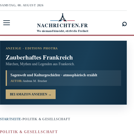
SAMSTAG, 08. AUGUST 2026
⌕
NACHRICHTEN.FR
Menü öffnen
Wo niemand hinsieht, stirbt die Freiheit
ANZEIGE · EDITIONS PHOTRA
Zauberhaftes Frankreich
Märchen, Mythen und Legenden aus Frankreich.
Sagenwelt und Kulturgeschichte · atmosphärisch erzählt
AUTOR:
Andreas M. Brucker
BEI AMAZON ANSEHEN
→
STARTSEITE
›
POLITIK & GESELLSCHAFT
POLITIK & GESELLSCHAFT