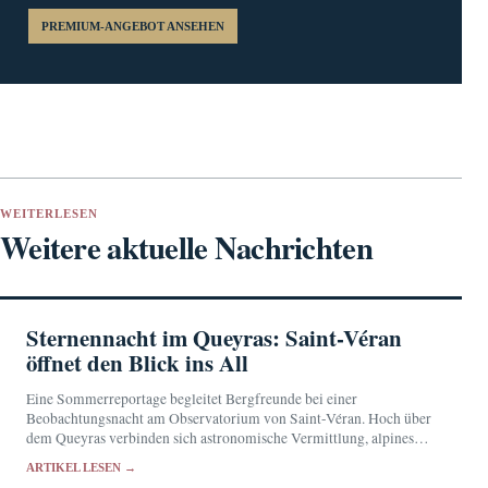
PREMIUM-ANGEBOT ANSEHEN
WEITERLESEN
Weitere aktuelle Nachrichten
Sternennacht im Queyras: Saint-Véran
öffnet den Blick ins All
Eine Sommerreportage begleitet Bergfreunde bei einer
Beobachtungsnacht am Observatorium von Saint-Véran. Hoch über
dem Queyras verbinden sich astronomische Vermittlung, alpines
Erlebnis und der Wert eines besonders dunklen Himmels.
ARTIKEL LESEN →