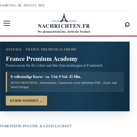
SAMSTAG, 08. AUGUST 2026
⌕
NACHRICHTEN.FR
Menü öffnen
Wo niemand hinsieht, stirbt die Freiheit
ANZEIGE · FRANCE PREMIUM ACADEMY
France Premium Academy
Praxiswissen für Ihr Leben und Ihre Entscheidungen in Frankreich.
8 vollständige Kurse · ca. 3 bis 9 Std. 45 Min.
BONUSMATERIAL:
Arbeitsbücher, Checklisten sowie editierbare PDF-, Excel- und
Word-Vorlagen
KURSE ANSEHEN
→
STARTSEITE
›
POLITIK & GESELLSCHAFT