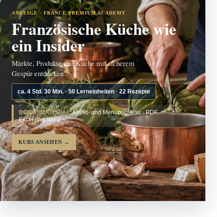
ANZEIGE · FRANCE PREMIUM ACADEMY
Französische Küche wie
ein Insider
Märkte, Produkte und Küche mit sicherem
Gespür entdecken.
ca. 4 Std. 30 Min. · 50 Lerneinheiten · 22 Rezepte
BONUSMATERIAL:
Markt- und Menübegleiter · PDF,
Excel und Word
KURS ANSEHEN
→