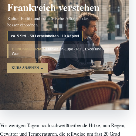
Frankreich verstehen
Kultur, Politik und französische Alltagscodes
besser einordnen.
ca. 5 Std. · 50 Lerneinheiten · 10 Kapitel
BONUSMATERIAL:
Frankreich-Lupe · PDF, Excel und
Word
KURS ANSEHEN
→
Vor wenigen Tagen noch schweißtreibende Hitze, nun Regen,
Gewitter und Temperaturen, die teilweise um fast 20 Grad