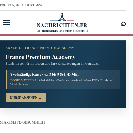
FREITAG, 07. AUGUST 2026
⌕
NACHRICHTEN.FR
Menü öffnen
Wo niemand hinsieht, stirbt die Freiheit
ANZEIGE · FRANCE PREMIUM ACADEMY
France Premium Academy
Praxiswissen für Ihr Leben und Ihre Entscheidungen in Frankreich.
8 vollständige Kurse · ca. 3 bis 9 Std. 45 Min.
BONUSMATERIAL:
Arbeitsbücher, Checklisten sowie editierbare PDF-, Excel- und
Word-Vorlagen
KURSE ANSEHEN
→
STARTSEITE
›
GESUNDHEIT