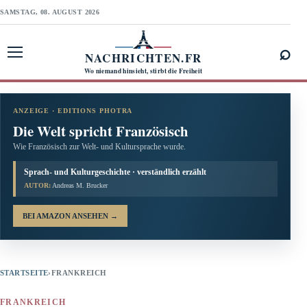
SAMSTAG, 08. AUGUST 2026
⌕
NACHRICHTEN.FR
Menü öffnen
Wo niemand hinsieht, stirbt die Freiheit
ANZEIGE · EDITIONS PHOTRA
Die Welt spricht Französisch
Wie Französisch zur Welt- und Kultursprache wurde.
Sprach- und Kulturgeschichte · verständlich erzählt
AUTOR:
Andreas M. Brucker
BEI AMAZON ANSEHEN
→
STARTSEITE
›
FRANKREICH
FRANKREICH