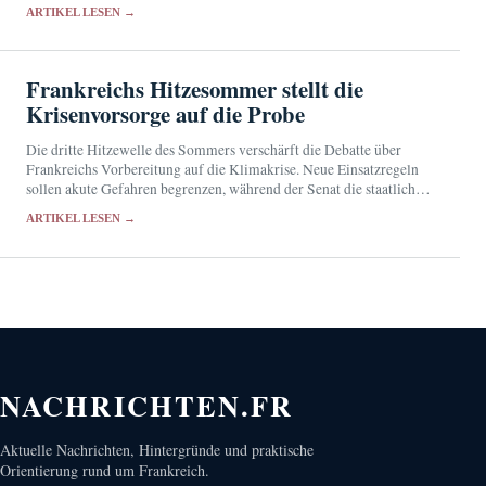
den Betroffenen auf geteilte Reaktionen.
ARTIKEL LESEN →
Frankreichs Hitzesommer stellt die
Krisenvorsorge auf die Probe
Die dritte Hitzewelle des Sommers verschärft die Debatte über
Frankreichs Vorbereitung auf die Klimakrise. Neue Einsatzregeln
sollen akute Gefahren begrenzen, während der Senat die staatliche
Vorsorge überprüft.
ARTIKEL LESEN →
NACHRICHTEN.FR
Aktuelle Nachrichten, Hintergründe und praktische
Orientierung rund um Frankreich.