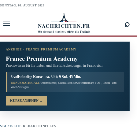
SONNTAG, 09. AUGUST 2026
⌕
NACHRICHTEN.FR
Menü öffnen
Wo niemand hinsieht, stirbt die Freiheit
ANZEIGE · FRANCE PREMIUM ACADEMY
France Premium Academy
Praxiswissen für Ihr Leben und Ihre Entscheidungen in Frankreich.
8 vollständige Kurse · ca. 3 bis 9 Std. 45 Min.
BONUSMATERIAL:
Arbeitsbücher, Checklisten sowie editierbare PDF-, Excel- und
Word-Vorlagen
KURSE ANSEHEN
→
STARTSEITE
›
REDAKTIONELLES