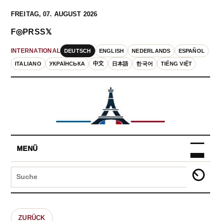
FREITAG, 07. AUGUST 2026
F
◎
P
RSS
𝕏
DEUTSCH
ENGLISH
NEDERLANDS
ESPAÑOL
INTERNATIONAL
ITALIANO
УКРАЇНСЬКА
中文
日本語
한국어
TIẾNG VIỆT
MENÜ
ZURÜCK