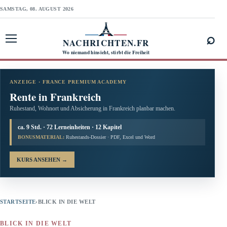
SAMSTAG, 08. AUGUST 2026
⌕
NACHRICHTEN.FR
Menü öffnen
Wo niemand hinsieht, stirbt die Freiheit
ANZEIGE · FRANCE PREMIUM ACADEMY
Rente in Frankreich
Ruhestand, Wohnort und Absicherung in Frankreich planbar machen.
ca. 9 Std. · 72 Lerneinheiten · 12 Kapitel
BONUSMATERIAL:
Ruhestands-Dossier · PDF, Excel und Word
KURS ANSEHEN
→
STARTSEITE
›
BLICK IN DIE WELT
BLICK IN DIE WELT