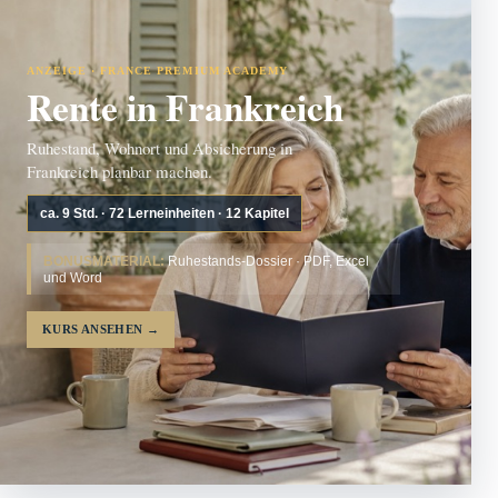
ANZEIGE · FRANCE PREMIUM ACADEMY
Rente in Frankreich
Ruhestand, Wohnort und Absicherung in
Frankreich planbar machen.
ca. 9 Std. · 72 Lerneinheiten · 12 Kapitel
BONUSMATERIAL:
Ruhestands-Dossier · PDF, Excel
und Word
KURS ANSEHEN
→