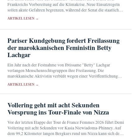
Frankreichs Vorbereitung auf die Klimakrise. Neue Einsatzregeln
sollen akute Gefahren begrenzen, während der Senat die staatliche
Vorsorge überprüft.
ARTIKEL LESEN →
Pariser Kundgebung fordert Freilassung
der marokkanischen Feministin Betty
Lachgar
Ein Jahr nach der Festnahme von Ibtissame "Betty" Lachgar
verlangen Menschenrechtsgruppen ihre Freilassung. Die
marokkanische Aktivistin verbüßt wegen einer Veröffentlichung
auf X eine 30-monatige Haftstrafe.
ARTIKEL LESEN →
Vollering geht mit acht Sekunden
Vorsprung ins Tour-Finale von Nizza
Vor der letzten Etappe der Tour de France Femmes 2026 führt Demi
Vollering mit acht Sekunden vor Kasia Niewiadoma-Phinney. Auf
dem 99,2 Kilometer langen Bergkurs rund um Nizza kann sich der
Kampf um das…