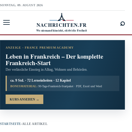
SONNTAG, 09. AUGUST 2026
⌕
NACHRICHTEN.FR
Menü öffnen
Wo niemand hinsieht, stirbt die Freiheit
ANZEIGE · FRANCE PREMIUM ACADEMY
Leben in Frankreich – Der komplette
Frankreich-Start
Der verlässliche Einstieg in Alltag, Wohnen und Behörden.
ca. 9 Std. · 72 Lerneinheiten · 12 Kapitel
BONUSMATERIAL:
90-Tage-Frankreich-Startpaket · PDF, Excel und Word
KURS ANSEHEN
→
STARTSEITE
›
ALLE ARTIKEL