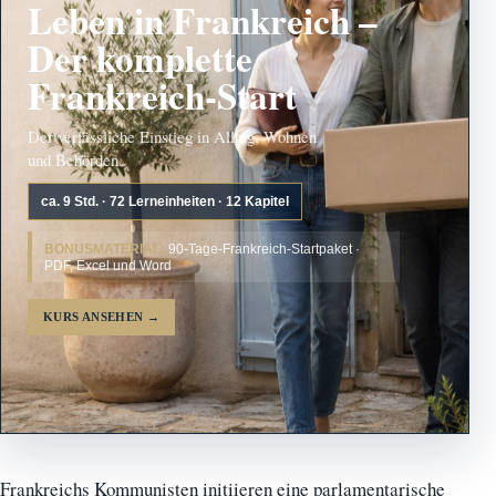
Leben in Frankreich –
Der komplette
Frankreich-Start
Der verlässliche Einstieg in Alltag, Wohnen
und Behörden.
ca. 9 Std. · 72 Lerneinheiten · 12 Kapitel
BONUSMATERIAL:
90-Tage-Frankreich-Startpaket ·
PDF, Excel und Word
KURS ANSEHEN
→
Frankreichs Kommunisten initiieren eine parlamentarische