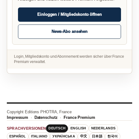
Einloggen / Mitgliedskonto öffnen
News-Abo ansehen
Login, Mitgliedskonto und Abonnement werden sicher über France
Premium verwaltet.
Copyright Editions PHOTRA, France
Impressum
·
Datenschutz
·
France Premium
DEUTSCH
ENGLISH
NEDERLANDS
SPRACHVERSIONEN
ESPAÑOL
ITALIANO
УКРАЇНСЬКА
中文
日本語
한국어