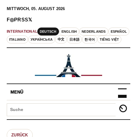
MITTWOCH, 05. AUGUST 2026
F
◎
P
RSS
𝕏
DEUTSCH
ENGLISH
NEDERLANDS
ESPAÑOL
INTERNATIONAL
ITALIANO
УКРАЇНСЬКА
中文
日本語
한국어
TIẾNG VIỆT
MENÜ
ZURÜCK