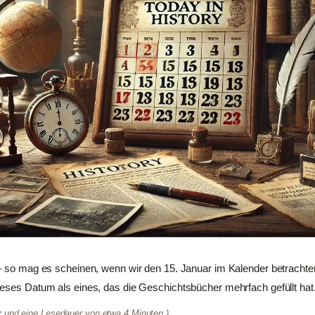
 – so mag es scheinen, wenn wir den 15. Januar im Kalender betracht
eses Datum als eines, das die Geschichtsbücher mehrfach gefüllt hat.
er und eine Lesedauer von etwa 4 Minuten.)