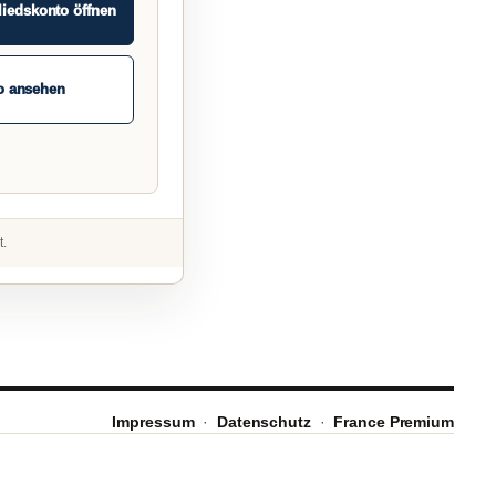
liedskonto öffnen
o ansehen
t.
Impressum
·
Datenschutz
·
France Premium