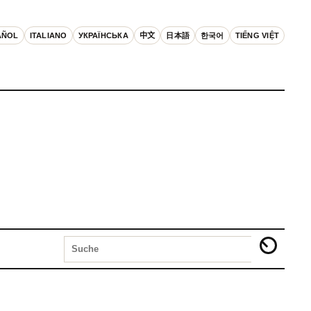
AÑOL
ITALIANO
УКРАЇНСЬКА
中文
日本語
한국어
TIẾNG VIỆT