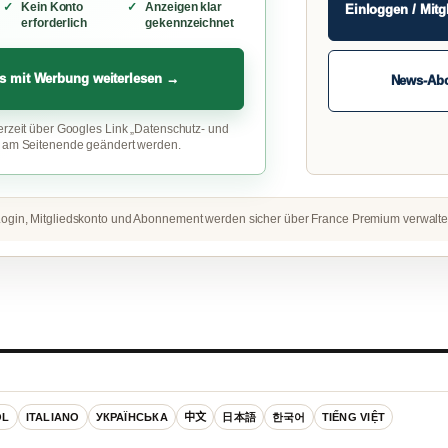
Kein Konto
Anzeigen klar
Einloggen / Mitg
erforderlich
gekennzeichnet
s mit Werbung weiterlesen →
News-Ab
erzeit über Googles Link „Datenschutz- und
“ am Seitenende geändert werden.
ogin, Mitgliedskonto und Abonnement werden sicher über France Premium verwalte
OL
ITALIANO
УКРАЇНСЬКА
中文
日本語
한국어
TIẾNG VIỆT