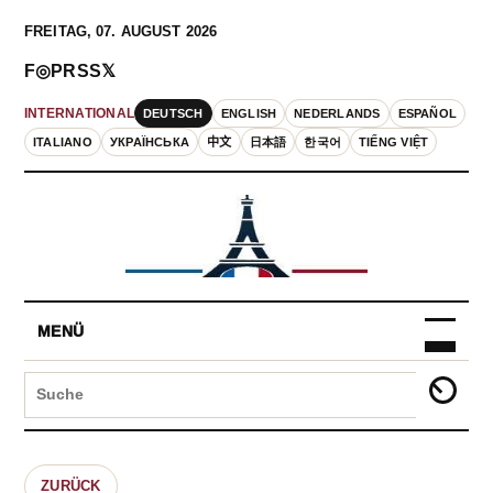
FREITAG, 07. AUGUST 2026
F
◎
P
RSS
𝕏
DEUTSCH
ENGLISH
NEDERLANDS
ESPAÑOL
INTERNATIONAL
ITALIANO
УКРАЇНСЬКА
中文
日本語
한국어
TIẾNG VIỆT
MENÜ
ZURÜCK