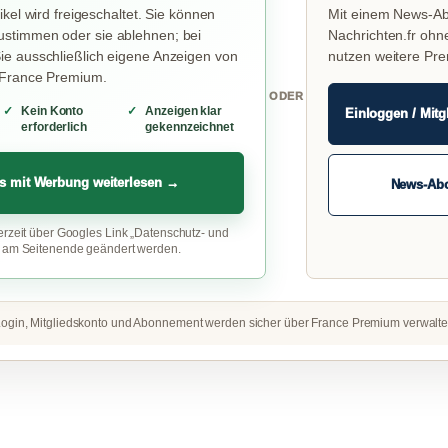
ikel wird freigeschaltet. Sie können
Mit einem News-Ab
stimmen oder sie ablehnen; bei
Nachrichten.fr ohn
e ausschließlich eigene Anzeigen von
nutzen weitere Pr
 France Premium.
ODER
Kein Konto
Anzeigen klar
Einloggen / Mitg
erforderlich
gekennzeichnet
s mit Werbung weiterlesen →
News-Ab
erzeit über Googles Link „Datenschutz- und
“ am Seitenende geändert werden.
ogin, Mitgliedskonto und Abonnement werden sicher über France Premium verwalte