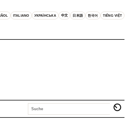
AÑOL
ITALIANO
УКРАЇНСЬКА
中文
日本語
한국어
TIẾNG VIỆT