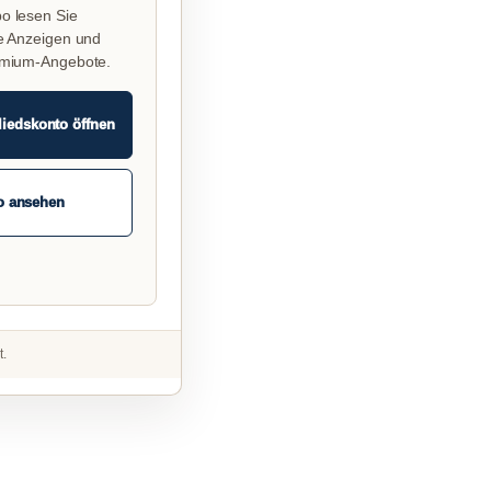
o lesen Sie
e Anzeigen und
emium-Angebote.
liedskonto öffnen
o ansehen
t.