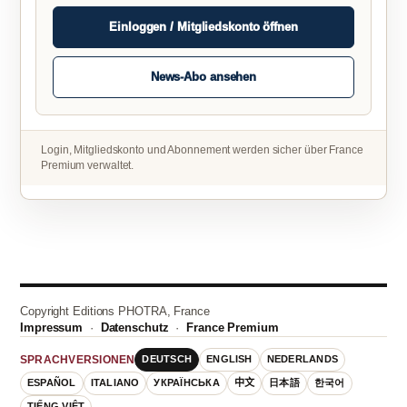
Einloggen / Mitgliedskonto öffnen
News-Abo ansehen
Login, Mitgliedskonto und Abonnement werden sicher über France
Premium verwaltet.
Copyright Editions PHOTRA, France
Impressum
·
Datenschutz
·
France Premium
DEUTSCH
ENGLISH
NEDERLANDS
SPRACHVERSIONEN
ESPAÑOL
ITALIANO
УКРАЇНСЬКА
中文
日本語
한국어
TIẾNG VIỆT