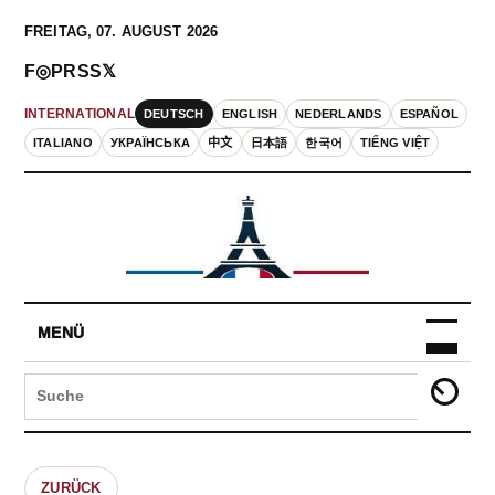
FREITAG, 07. AUGUST 2026
F
◎
P
RSS
𝕏
DEUTSCH
ENGLISH
NEDERLANDS
ESPAÑOL
INTERNATIONAL
ITALIANO
УКРАЇНСЬКА
中文
日本語
한국어
TIẾNG VIỆT
MENÜ
ZURÜCK