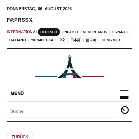
DONNERSTAG, 06. AUGUST 2026
F
◎
P
RSS
𝕏
DEUTSCH
ENGLISH
NEDERLANDS
ESPAÑOL
INTERNATIONAL
ITALIANO
УКРАЇНСЬКА
中文
日本語
한국어
TIẾNG VIỆT
MENÜ
ZURÜCK