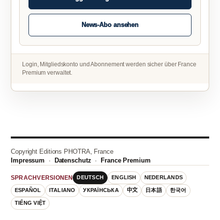
News-Abo ansehen
Login, Mitgliedskonto und Abonnement werden sicher über France
Premium verwaltet.
Copyright Editions PHOTRA, France
Impressum
·
Datenschutz
·
France Premium
DEUTSCH
ENGLISH
NEDERLANDS
SPRACHVERSIONEN
ESPAÑOL
ITALIANO
УКРАЇНСЬКА
中文
日本語
한국어
TIẾNG VIỆT