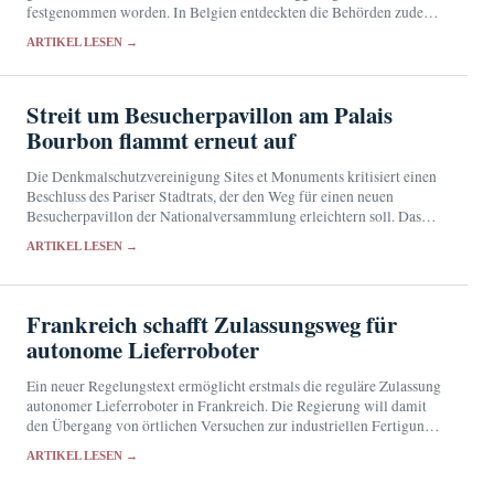
festgenommen worden. In Belgien entdeckten die Behörden zudem
eine illegale Produktionsstätte.
ARTIKEL LESEN →
Streit um Besucherpavillon am Palais
Bourbon flammt erneut auf
Die Denkmalschutzvereinigung Sites et Monuments kritisiert einen
Beschluss des Pariser Stadtrats, der den Weg für einen neuen
Besucherpavillon der Nationalversammlung erleichtern soll. Das
52,8 Millionen Euro teure Projekt war nach dem Rückzug des
ARTIKEL LESEN →
Bauantrags…
Frankreich schafft Zulassungsweg für
autonome Lieferroboter
Ein neuer Regelungstext ermöglicht erstmals die reguläre Zulassung
autonomer Lieferroboter in Frankreich. Die Regierung will damit
den Übergang von örtlichen Versuchen zur industriellen Fertigung
erleichtern.
ARTIKEL LESEN →