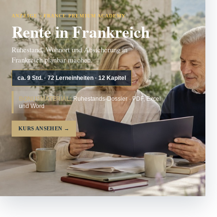
ANZEIGE · FRANCE PREMIUM ACADEMY
Rente in Frankreich
Ruhestand, Wohnort und Absicherung in
Frankreich planbar machen.
ca. 9 Std. · 72 Lerneinheiten · 12 Kapitel
BONUSMATERIAL:
Ruhestands-Dossier · PDF, Excel
und Word
KURS ANSEHEN
→