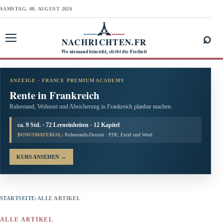
SAMSTAG, 08. AUGUST 2026
⌕
NACHRICHTEN.FR
Menü öffnen
Wo niemand hinsieht, stirbt die Freiheit
ANZEIGE · FRANCE PREMIUM ACADEMY
Rente in Frankreich
Ruhestand, Wohnort und Absicherung in Frankreich planbar machen.
ca. 9 Std. · 72 Lerneinheiten · 12 Kapitel
BONUSMATERIAL:
Ruhestands-Dossier · PDF, Excel und Word
KURS ANSEHEN
→
STARTSEITE
›
ALLE ARTIKEL
ALLE ARTIKEL