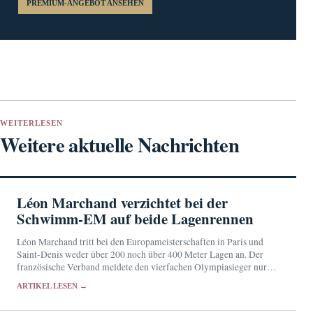
PREMIUM-ANGEBOT ANSEHEN
WEITERLESEN
Weitere aktuelle Nachrichten
Léon Marchand verzichtet bei der
Schwimm-EM auf beide Lagenrennen
Léon Marchand tritt bei den Europameisterschaften in Paris und
Saint-Denis weder über 200 noch über 400 Meter Lagen an. Der
französische Verband meldete den vierfachen Olympiasieger nur
für zwei Einzelstrecken.
ARTIKEL LESEN →