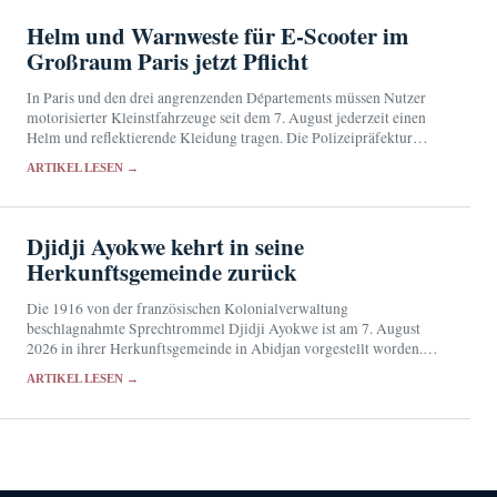
Helm und Warnweste für E-Scooter im
Großraum Paris jetzt Pflicht
In Paris und den drei angrenzenden Départements müssen Nutzer
motorisierter Kleinstfahrzeuge seit dem 7. August jederzeit einen
Helm und reflektierende Kleidung tragen. Die Polizeipräfektur
verschärft damit die landesweiten Schutzregeln.
ARTIKEL LESEN →
Djidji Ayokwe kehrt in seine
Herkunftsgemeinde zurück
Die 1916 von der französischen Kolonialverwaltung
beschlagnahmte Sprechtrommel Djidji Ayokwe ist am 7. August
2026 in ihrer Herkunftsgemeinde in Abidjan vorgestellt worden.
Künftig soll das sakrale Objekt im Musée des Civilisations de Côte
ARTIKEL LESEN →
d'Ivoire…