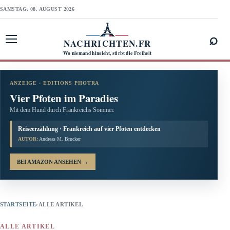
SAMSTAG, 08. AUGUST 2026
⌕
NACHRICHTEN.FR
Menü öffnen
Wo niemand hinsieht, stirbt die Freiheit
ANZEIGE · EDITIONS PHOTRA
Vier Pfoten im Paradies
Mit dem Hund durch Frankreichs Sommer.
Reiseerzählung · Frankreich auf vier Pfoten entdecken
AUTOR:
Andreas M. Brucker
BEI AMAZON ANSEHEN
→
STARTSEITE
›
ALLE ARTIKEL
ALLE ARTIKEL