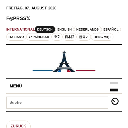
FREITAG, 07. AUGUST 2026
F
◎
P
RSS
𝕏
DEUTSCH
ENGLISH
NEDERLANDS
ESPAÑOL
INTERNATIONAL
ITALIANO
УКРАЇНСЬКА
中文
日本語
한국어
TIẾNG VIỆT
MENÜ
ZURÜCK