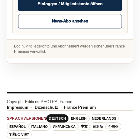
Einloggen / Mitgliedskonto öffnen
News-Abo ansehen
Login, Mitgliedskonto und Abonnement werden sicher über France
Premium verwaltet.
Copyright Editions PHOTRA, France
Impressum
·
Datenschutz
·
France Premium
DEUTSCH
ENGLISH
NEDERLANDS
SPRACHVERSIONEN
ESPAÑOL
ITALIANO
УКРАЇНСЬКА
中文
日本語
한국어
TIẾNG VIỆT