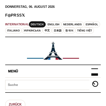
DONNERSTAG, 06. AUGUST 2026
F
◎
P
RSS
𝕏
DEUTSCH
ENGLISH
NEDERLANDS
ESPAÑOL
INTERNATIONAL
ITALIANO
УКРАЇНСЬКА
中文
日本語
한국어
TIẾNG VIỆT
MENÜ
ZURÜCK