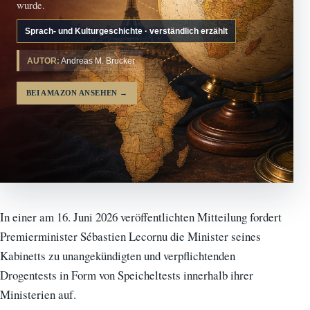
wurde.
Sprach- und Kulturgeschichte · verständlich erzählt
AUTOR:
Andreas M. Brucker
BEI AMAZON ANSEHEN
→
In einer am 16. Juni 2026 veröffentlichten Mitteilung fordert
Premierminister Sébastien Lecornu die Minister seines
Kabinetts zu unangekündigten und verpflichtenden
Drogentests in Form von Speicheltests innerhalb ihrer
Ministerien auf.