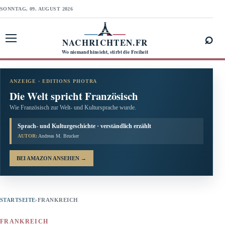
SONNTAG, 09. AUGUST 2026
⌕
NACHRICHTEN.FR
Menü öffnen
Wo niemand hinsieht, stirbt die Freiheit
ANZEIGE · EDITIONS PHOTRA
Die Welt spricht Französisch
Wie Französisch zur Welt- und Kultursprache wurde.
Sprach- und Kulturgeschichte · verständlich erzählt
AUTOR:
Andreas M. Brucker
BEI AMAZON ANSEHEN
→
STARTSEITE
›
FRANKREICH
FRANKREICH