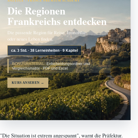
ANZEIGE · FRANCE PREMIUM ACADEMY
Die Regionen
Frankreichs entdecken
Die passende Region für Reise, Immobilie
oder neues Leben finden.
ca. 3 Std. · 38 Lerneinheiten · 9 Kapitel
BONUSMATERIAL:
Entscheidungsordner und
Vergleichsmatrix · PDF und Excel
KURS ANSEHEN
→
"Die Situation ist extrem angespannt", warnt die Präfektur.