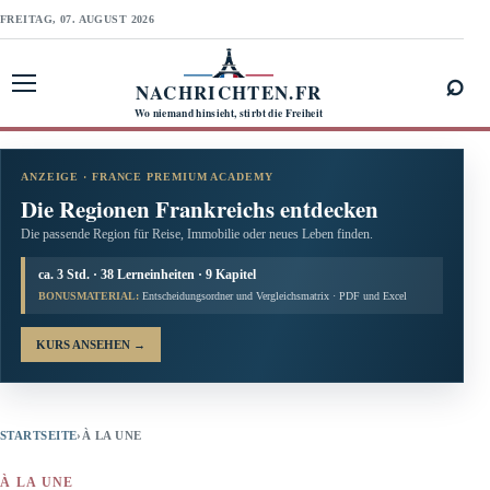
FREITAG, 07. AUGUST 2026
⌕
NACHRICHTEN.FR
Menü öffnen
Wo niemand hinsieht, stirbt die Freiheit
ANZEIGE · FRANCE PREMIUM ACADEMY
Die Regionen Frankreichs entdecken
Die passende Region für Reise, Immobilie oder neues Leben finden.
ca. 3 Std. · 38 Lerneinheiten · 9 Kapitel
BONUSMATERIAL:
Entscheidungsordner und Vergleichsmatrix · PDF und Excel
KURS ANSEHEN
→
STARTSEITE
›
À LA UNE
À LA UNE