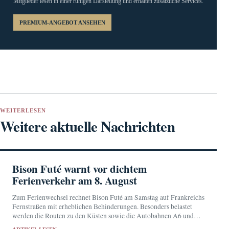
Mitglieder lesen in einer ruhigen Darstellung und erhalten zusätzliche Services.
PREMIUM-ANGEBOT ANSEHEN
WEITERLESEN
Weitere aktuelle Nachrichten
Bison Futé warnt vor dichtem
Ferienverkehr am 8. August
Zum Ferienwechsel rechnet Bison Futé am Samstag auf Frankreichs
Fernstraßen mit erheblichen Behinderungen. Besonders belastet
werden die Routen zu den Küsten sowie die Autobahnen A6 und
A10.