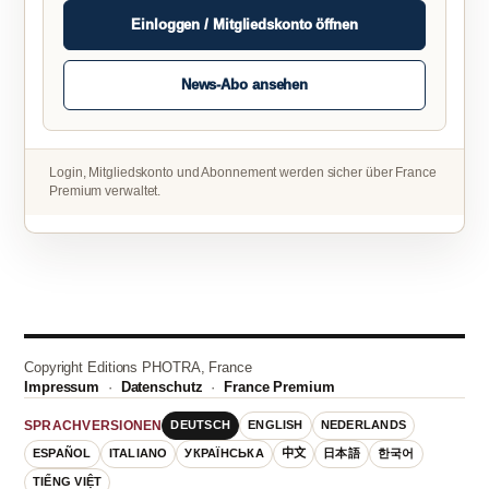
Einloggen / Mitgliedskonto öffnen
News-Abo ansehen
Login, Mitgliedskonto und Abonnement werden sicher über France
Premium verwaltet.
Copyright Editions PHOTRA, France
Impressum
·
Datenschutz
·
France Premium
DEUTSCH
ENGLISH
NEDERLANDS
SPRACHVERSIONEN
ESPAÑOL
ITALIANO
УКРАЇНСЬКА
中文
日本語
한국어
TIẾNG VIỆT