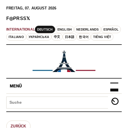
FREITAG, 07. AUGUST 2026
F
◎
P
RSS
𝕏
DEUTSCH
ENGLISH
NEDERLANDS
ESPAÑOL
INTERNATIONAL
ITALIANO
УКРАЇНСЬКА
中文
日本語
한국어
TIẾNG VIỆT
MENÜ
ZURÜCK