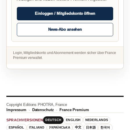
Einloggen / Mitgliedskonto öffnen
News-Abo ansehen
Login, Mitgliedskonto und Abonnement werden sicher über France
Premium verwaltet.
Copyright Editions PHOTRA, France
Impressum
·
Datenschutz
·
France Premium
DEUTSCH
ENGLISH
NEDERLANDS
SPRACHVERSIONEN
ESPAÑOL
ITALIANO
УКРАЇНСЬКА
中文
日本語
한국어