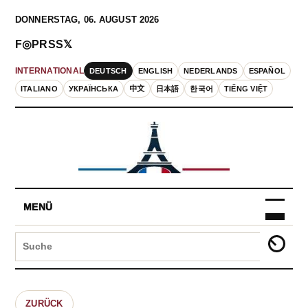
DONNERSTAG, 06. AUGUST 2026
F
◎
P
RSS
𝕏
DEUTSCH
ENGLISH
NEDERLANDS
ESPAÑOL
INTERNATIONAL
ITALIANO
УКРАЇНСЬКА
中文
日本語
한국어
TIẾNG VIỆT
MENÜ
ZURÜCK