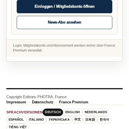
Einloggen / Mitgliedskonto öffnen
News-Abo ansehen
Login, Mitgliedskonto und Abonnement werden sicher über France
Premium verwaltet.
Copyright Editions PHOTRA, France
Impressum
·
Datenschutz
·
France Premium
DEUTSCH
ENGLISH
NEDERLANDS
SPRACHVERSIONEN
ESPAÑOL
ITALIANO
УКРАЇНСЬКА
中文
日本語
한국어
TIẾNG VIỆT