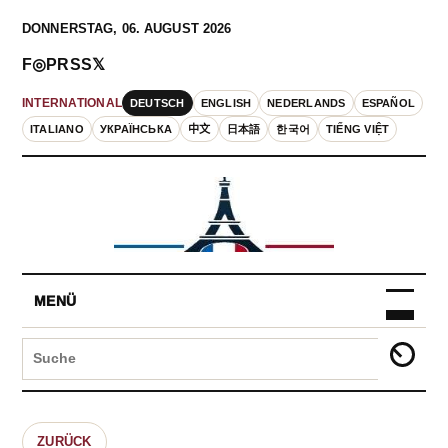
DONNERSTAG, 06. AUGUST 2026
F
◎
P
RSS
𝕏
DEUTSCH
ENGLISH
NEDERLANDS
ESPAÑOL
INTERNATIONAL
ITALIANO
УКРАЇНСЬКА
中文
日本語
한국어
TIẾNG VIỆT
MENÜ
ZURÜCK