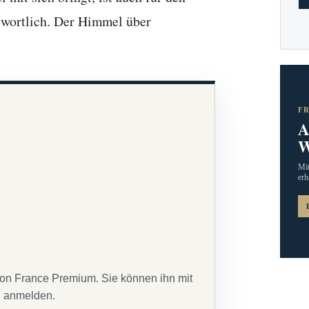
twortlich. Der Himmel über
F
A
W
Mit
erh
von France Premium. Sie können ihn mit
g anmelden.