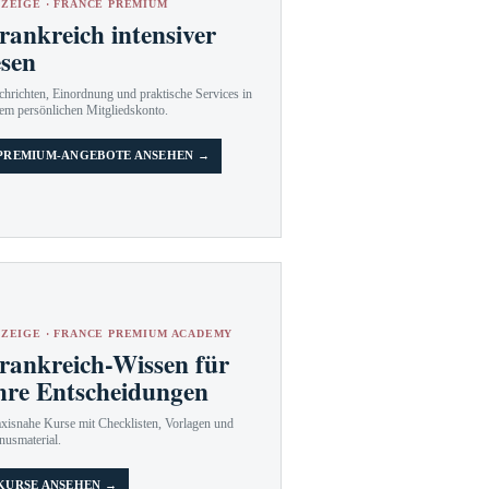
ZEIGE · FRANCE PREMIUM
rankreich intensiver
esen
hrichten, Einordnung und praktische Services in
em persönlichen Mitgliedskonto.
PREMIUM-ANGEBOTE ANSEHEN →
ZEIGE · FRANCE PREMIUM ACADEMY
rankreich-Wissen für
hre Entscheidungen
axisnahe Kurse mit Checklisten, Vorlagen und
nusmaterial.
KURSE ANSEHEN →