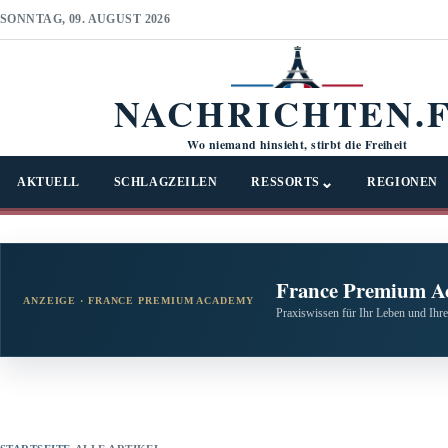
SONNTAG, 09. AUGUST 2026
NACHRICHTEN.
Wo niemand hinsieht, stirbt die Freiheit
⌄
AKTUELL
SCHLAGZEILEN
RESSORTS
REGIONEN
France Premium A
ANZEIGE · FRANCE PREMIUM ACADEMY
Praxiswissen für Ihr Leben und Ihre