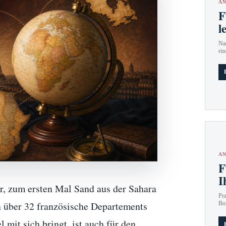
AN
F
l
Nac
ein
AN
F
I
r, zum ersten Mal Sand aus der Sahara
Pr
h über 32 französische Departements
Bo
 mit sich bringt, ist auch für den