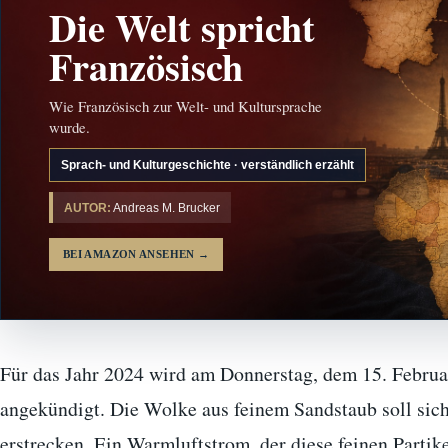
Die Welt spricht
Französisch
Wie Französisch zur Welt- und Kultursprache
wurde.
Sprach- und Kulturgeschichte · verständlich erzählt
AUTOR:
Andreas M. Brucker
BEI AMAZON ANSEHEN
→
Für das Jahr 2024 wird am Donnerstag, dem 15. Februa
angekündigt. Die Wolke aus feinem Sandstaub soll sic
erstrecken. Ein Warmluftstrom, der diese feinen Partikel