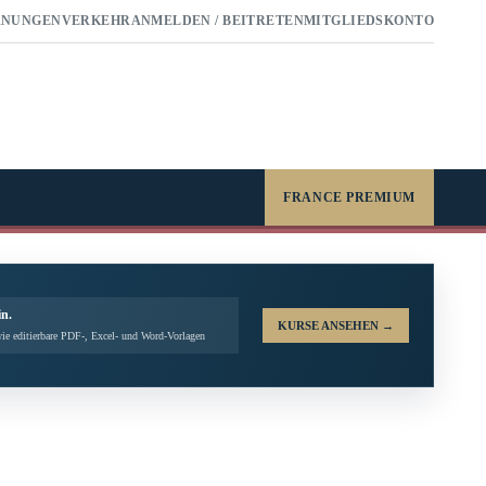
RNUNGEN
VERKEHR
ANMELDEN / BEITRETEN
MITGLIEDSKONTO
FRANCE PREMIUM
in.
KURSE ANSEHEN
→
ie editierbare PDF-, Excel- und Word-Vorlagen