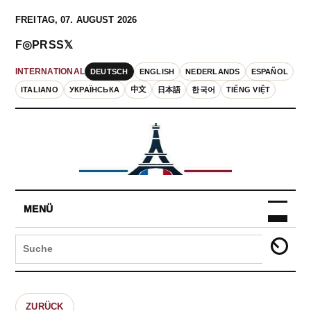
FREITAG, 07. AUGUST 2026
F
◎
P
RSS
𝕏
DEUTSCH
ENGLISH
NEDERLANDS
ESPAÑOL
INTERNATIONAL
ITALIANO
УКРАЇНСЬКА
中文
日本語
한국어
TIẾNG VIỆT
MENÜ
ZURÜCK