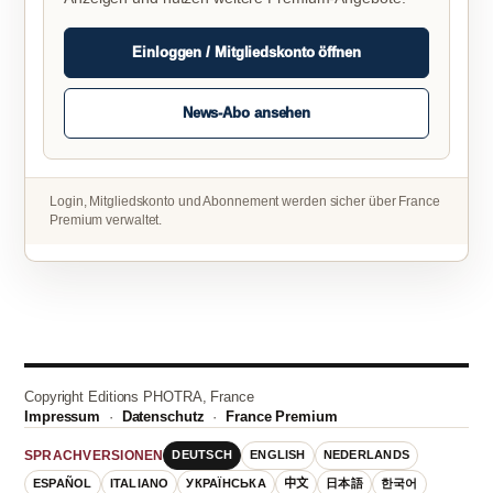
Einloggen / Mitgliedskonto öffnen
News-Abo ansehen
Login, Mitgliedskonto und Abonnement werden sicher über France
Premium verwaltet.
Copyright Editions PHOTRA, France
Impressum
·
Datenschutz
·
France Premium
DEUTSCH
ENGLISH
NEDERLANDS
SPRACHVERSIONEN
ESPAÑOL
ITALIANO
УКРАЇНСЬКА
中文
日本語
한국어