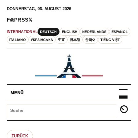
DONNERSTAG, 06. AUGUST 2026
F
◎
P
RSS
𝕏
DEUTSCH
ENGLISH
NEDERLANDS
ESPAÑOL
INTERNATIONAL
ITALIANO
УКРАЇНСЬКА
中文
日本語
한국어
TIẾNG VIỆT
MENÜ
ZURÜCK